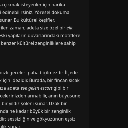
uğa çıkmak isteyenler için harika
bi edinebilirsiniz. Yöresel dokuma
sunar. Bu kültürel keşifler,
irilen zaman, adeta size özel bir
elit
eski yapıların duvarlarındaki motiflere
benzer kültürel zenginliklere sahip
zlı geceleri paha biçilmezdir. İlçede
çin idealdir. Burada, bir fincan sıcak
nuza adeta
eve gelen escort
gibi bir
elerinizden arınabilir, anın büyüsüne
bir yıldız şöleni sunar. Uzak bir
lında ne kadar büyük bir zenginlik
dir; sessizliğin ve gökyüzünün eşsiz
lik sunar.