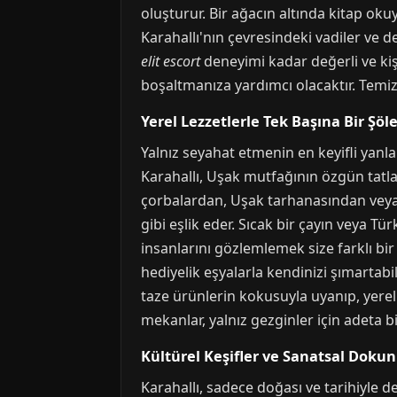
oluşturur. Bir ağacın altında kitap oku
Karahallı'nın çevresindeki vadiler ve de
elit escort
deneyimi kadar değerli ve kişi
boşaltmanıza yardımcı olacaktır. Temiz 
Yerel Lezzetlerle Tek Başına Bir Şöle
Yalnız seyahat etmenin en keyifli yanl
Karahallı, Uşak mutfağının özgün tatla
çorbalardan, Uşak tarhanasından veya K
gibi eşlik eder. Sıcak bir çayın veya Tü
insanlarını gözlemlemek size farklı bir
hediyelik eşyalarla kendinizi şımartabil
taze ürünlerin kokusuyla uyanıp, yerel
mekanlar, yalnız gezginler için adeta b
Kültürel Keşifler ve Sanatsal Dokunu
Karahallı, sadece doğası ve tarihiyle d