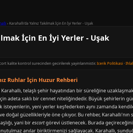
allı
›
Karahallı'da Yalnız Takılmak İçin En İyi Yerler - Uşak
ılmak İçin En İyi Yerler - Uşak
cort kalite kontrol surecinden gecirilerek yayinlanmistir.
Icerik Politikasi
·
Ihlal
lnız Ruhlar İçin Huzur Rehberi
en Karahallı, telaşlı şehir hayatından bir süreliğine uzaklaş
için adeta saklı bir cennet niteliğindedir. Büyük şehirlerin 
ak isteyenlerin, yeni yerler keşfederken aynı zamanda kendil
e doğal güzellikleriyle öne çıkıyor. Bu rehber, Karahallı'nın
aşlığı, yani bir
escort
görevi üstlenecek. Burada geçireceğiniz
unutulmaz anılar biriktirmenizi sağlayacak. Karahallı, sundu