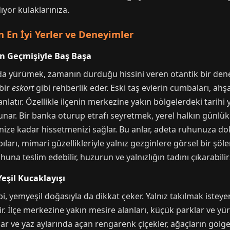
ıyor kulaklarınıza.
n En İyi Yerler ve Deneyimler
nın Geçmişiyle Baş Başa
nda yürümek, zamanın durduğu hissini veren otantik bir dene
 bir
eskort
gibi rehberlik eder. Eski taş evlerin cumbaları, 
anlatır. Özellikle ilçenin merkezine yakın bölgelerdeki tarih
sunar. Bir banka oturup etrafı seyretmek, yerel halkın günl
erinize kadar hissetmenizi sağlar. Bu anlar, adeta ruhunuza d
apıları, mimari güzellikleriyle yalnız gezginlere görsel bir şö
una teslim edebilir, huzurun ve yalnızlığın tadını çıkarabilir
Yeşil Kucaklayışı
i, yemyeşil doğasıyla da dikkat çeker. Yalnız takılmak istey
ir. İlçe merkezine yakın mesire alanları, küçük parklar ve yürü
har ve yaz aylarında açan rengarenk çiçekler, ağaçların gölges