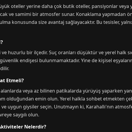
üyük oteller yerine daha çok butik oteller, pansiyonlar vey
 sıcak ve samimi bir atmosfer sunar. Konaklama yapmadan ön
lma konusunda size avantaj sağlayacaktır. Bu tesisler, yalnız
l?
 ve huzurlu bir ilçedir. Suç oranları düşüktür ve yerel halk s
 güvenlik endişesi bulunmamaktadır. Yine de kişisel eşyaları
ilir.
at Etmeli?
l alanlarda veya az bilinen patikalarda yürüyüş yaparken yanı
m olduğundan emin olun. Yerel halkla sohbet etmekten çekin
 ve uygun giysiler seçin. Unutmayın ki, Karahallı'nın atmosfe
vreye saygılı olun.
Aktiviteler Nelerdir?