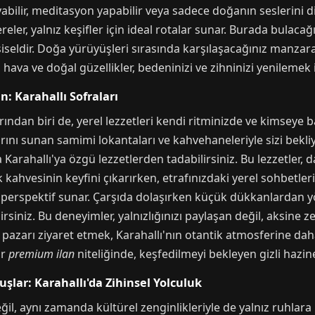
yabilir, meditasyon yapabilir veya sadece doğanın seslerini di
reler, yalnız keşifler için ideal rotalar sunar. Burada bulacağ
seldir. Doğa yürüyüşleri sırasında karşılaşacağınız manzara,
hava ve doğal güzellikler, bedeninizi ve zihninizi yenilemek i
n: Karahallı Sofraları
arından biri de, yerel lezzetleri kendi ritminizde ve kimseye
rını sunan samimi lokantaları ve kahvehaneleriyle sizi bekliy
arahallı'ya özgü lezzetlerden tadabilirsiniz. Bu lezzetler, 
rk kahvesinin keyfini çıkarırken, etrafınızdaki yerel sohbetler
 perspektif sunar. Çarşıda dolaşırken küçük dükkanlardan yör
irsiniz. Bu deneyimler, yalnızlığınızı paylaşan değil, aksine z
 pazarı ziyaret etmek, Karahallı'nın otantik atmosferine dah
ir
premium ilan
niteliğinde, keşfedilmeyi bekleyen gizli hazine
şlar: Karahallı'da Zihinsel Yolculuk
eğil, aynı zamanda kültürel zenginlikleriyle de yalnız ruhlar