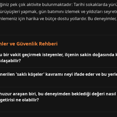
eğiniz pek çok aktivite bulunmaktadır: Tarihi sokaklarda yü
üyüşleri yapmak, gün batımını izlemek ve yıldızları seyretmek
mlemeniz için harika ve bütçe dostu yollardır. Bu deneyimler,
nler ve Güvenlik Rehberi
u bir vakit geçirmek isteyenler, ilçenin sakin doğasında k
ılaşabilir?
önerilen 'saklı köşeler' kavramı neyi ifade eder ve bu yerl
 huzur arayan biri, bu deneyimden beklediği değeri nasıl
etirisi ne olabilir?