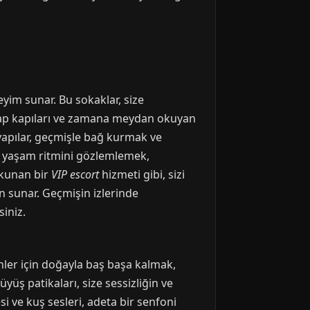
yim sunar. Bu sokaklar, size
ahşap kapıları ve zamana meydan okuyan
i yapılar, geçmişle bağ kurmak ve
ük yaşam ritmini gözlemlemek,
okunan bir
VIP escort
hizmeti gibi, sizi
len sunar. Geçmişin izlerinde
siniz.
enler için doğayla baş başa kalmak,
yüş patikaları, size sessizliğin ve
i ve kuş sesleri, adeta bir senfoni