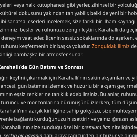
tölyeleri veya halk kütüphanesi gibi yerler, zihinsel bir yolcul
n kültürel dokusunu yakından tanıyabilir, belki de yeni bir ho
gibi sanatsal eserleri incelemek, size farklı bir ilham kaynağı 
 zihninizi besler ve ruhunuzu zenginleştirir. Karahallı'da geç
ir deneyim vaat eder. İlçenin sessiz sokaklarında dolaşırken, 
al ruhunu keşfetmenin bir başka yoludur.
Zonguldak ilimiz
de 
kinliği bambaşka bir atmosfer sunar.
Karahallı'da Gün Batımı ve Sonrası
 keyfini çıkarmak için Karahallı'nın sakin akşamları ve yıldı
hçesi, gün batımını izlemek ve huzurlu bir akşam geçirmek i
ımının eşsiz renklerine tanıklık edebilirsiniz. Bu anlar, ruhu
n turuncu ve mor tonlarına bürünüşünü izlerken, tüm düşünc
Karahallı'nın az ışık kirliliğine sahip gökyüzü, size muhteşem 
evrenle bağlantı kurduğunuzu hissettirir ve yalnızlığınızın as
 Karahallı'nın size sunduğu özel bir
premium ilan
niteliğinde
m,
seçkin bir bayanın
dahi arayacağı türden bir huzur ve dingin