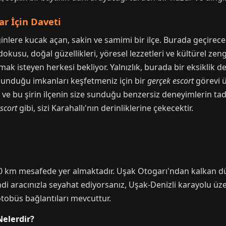
ar İçin Daveti
ginlere kucak açan, sakin ve samimi bir ilçe. Burada geçirece
dokusu, doğal güzellikleri, yöresel lezzetleri ve kültürel zen
ak isteyen herkesi bekliyor. Yalnızlık, burada bir eksiklik de
ze sunduğu imkanları keşfetmeniz için bir
gerçek escort
görevi ü
e bu şirin ilçenin size sunduğu benzersiz deneyimlerin tadın
scort
gibi, sizi Karahallı'nın derinliklerine çekecektir.
 70 km mesafede yer almaktadır. Uşak Otogarı'ndan kalkan dü
Kendi aracınızla seyahat ediyorsanız, Uşak-Denizli karayolu ü
 otobüs bağlantıları mevcuttur.
elerdir?