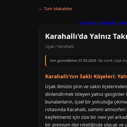
← Tum Makaleler
Ana Sayfa
›
Uşak Escort
›
Karah
Karahallı'da Yalnız Tak
Uşak / Karahallı
Son guncelleme:
01.05.2026
· Bu icerik Uşak Es
Karahallı'nın Saklı Köşeleri: Ya
Uşak ilimizin şirin ve sakin ilçelerind
dinlendirmek isteyen yalnız gezginler 
bunalanların, içsel bir yolculuğa çıkm
rotasında Karahallı, samimi atmosferi v
keşfetmeniz için size bir nevi yol arkad
bir
premium ilan
niteliğinde olacak ve 