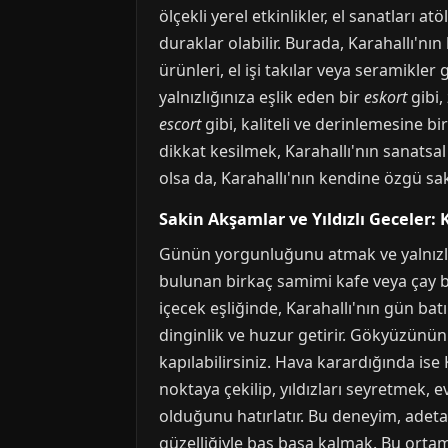
ölçekli yerel etkinlikler, el sanatları a
duraklar olabilir. Burada, Karahallı'nı
ürünleri, el işi takılar veya seramikler 
yalnızlığınıza eşlik eden bir
eskort
gibi,
escort
gibi, kaliteli ve derinlemesine b
dikkat kesilmek, Karahallı'nın sanats
olsa da, Karahallı'nın kendine özgü sa
Sakin Akşamlar ve Yıldızlı Geceler: 
Günün yorgunluğunu atmak ve yalnızlığın
bulunan birkaç samimi kafe veya çay ba
içecek eşliğinde, Karahallı'nın gün bat
dinginlik ve huzur getirir. Gökyüzünü
kapılabilirsiniz. Hava karardığında ise 
noktaya çekilip, yıldızları seyretmek, 
olduğunu hatırlatır. Bu deneyim, adeta
güzelliğiyle baş başa kalmak. Bu orta