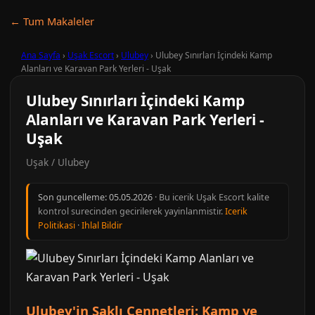
← Tum Makaleler
Ana Sayfa
›
Uşak Escort
›
Ulubey
›
Ulubey Sınırları İçindeki Kamp
Alanları ve Karavan Park Yerleri - Uşak
Ulubey Sınırları İçindeki Kamp
Alanları ve Karavan Park Yerleri -
Uşak
Uşak / Ulubey
Son guncelleme:
05.05.2026
· Bu icerik Uşak Escort kalite
kontrol surecinden gecirilerek yayinlanmistir.
Icerik
Politikasi
·
Ihlal Bildir
Ulubey'in Saklı Cennetleri: Kamp ve