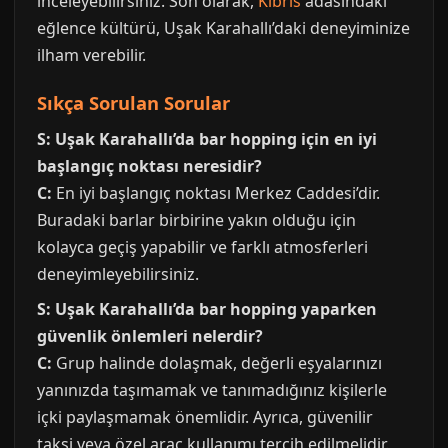
inceleyebilirsiniz. Son olarak,
Kibris
adasındaki
eğlence kültürü, Uşak Karahallı’daki deneyiminize
ilham verebilir.
Sıkça Sorulan Sorular
S: Uşak Karahallı’da bar hopping için en iyi
başlangıç noktası neresidir?
C:
En iyi başlangıç noktası Merkez Caddesi’dir.
Buradaki barlar birbirine yakın olduğu için
kolayca geçiş yapabilir ve farklı atmosferleri
deneyimleyebilirsiniz.
S: Uşak Karahallı’da bar hopping yaparken
güvenlik önlemleri nelerdir?
C:
Grup halinde dolaşmak, değerli eşyalarınızı
yanınızda taşımamak ve tanımadığınız kişilerle
içki paylaşmamak önemlidir. Ayrıca, güvenilir
taksi veya özel araç kullanımı tercih edilmelidir.