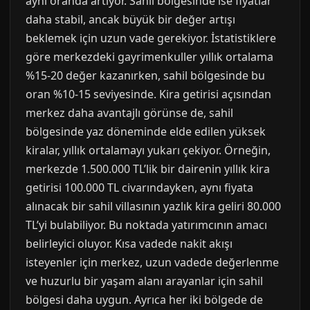
aynı oranda artıyor. Sahil bölgesinde ise fiyatlar
daha stabil, ancak büyük bir değer artışı
beklemek için uzun vade gerekiyor. İstatistiklere
göre merkezdeki gayrimenkuller yıllık ortalama
%15-20 değer kazanırken, sahil bölgesinde bu
oran %10-15 seviyesinde. Kira getirisi açısından
merkez daha avantajlı görünse de, sahil
bölgesinde yaz döneminde elde edilen yüksek
kiralar, yıllık ortalamayı yukarı çekiyor. Örneğin,
merkezde 1.500.000 TL’lik bir dairenin yıllık kira
getirisi 100.000 TL civarındayken, aynı fiyata
alınacak bir sahil villasının yazlık kira geliri 80.000
TL’yi bulabiliyor. Bu noktada yatırımcının amacı
belirleyici oluyor. Kısa vadede nakit akışı
isteyenler için merkez, uzun vadede değerlenme
ve huzurlu bir yaşam alanı arayanlar için sahil
bölgesi daha uygun. Ayrıca her iki bölgede de