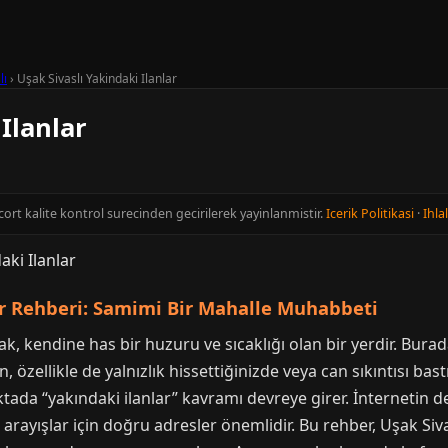
lı
›
Uşak Sivaslı Yakindaki Ilanlar
Ilanlar
cort kalite kontrol surecinden gecirilerek yayinlanmistir.
Icerik Politikasi
·
Ihlal
lar Rehberi: Samimi Bir Mahalle Muhabbeti
, kendine has bir huzuru ve sıcaklığı olan bir yerdir. Burada
 özellikle de yalnızlık hissettiğinizde veya can sıkıntısı bast
oktada “yakındaki ilanlar” kavramı devreye girer. İnternetin 
arayışlar için doğru adresler önemlidir. Bu rehber, Uşak Sivas