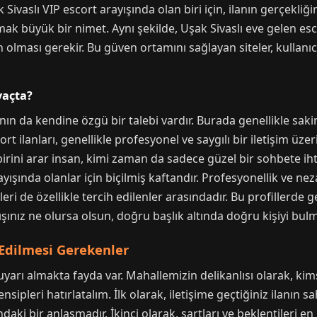
ivaslı VIP escort arayışında olan biri için, ilanın gerçekliği
ak büyük bir nimet. Aynı şekilde, Uşak Sivaslı eve gelen esco
olması gerekir. Bu güven ortamını sağlayan siteler, kullanıc
vaçta?
nın da kendine özgü bir talebi vardır. Burada genellikle saki
ort ilanları, genellikle profesyonel ve saygılı bir iletişim üz
birini arar insan, kimi zaman da sadece güzel bir sohbete ihti
arayışında olanlar için biçilmiş kaftandır. Profesyonellik ve ne
eri de özellikle tercih edilenler arasındadır. Bu profillerde ge
ışınız ne olursa olsun, doğru başlık altında doğru kişiyi bulma
 Edilmesi Gerekenler
yarı almakta fayda var. Mahallemizin delikanlısı olarak, ki
nsipleri hatırlatalım. İlk olarak, iletişime geçtiğiniz ilanın 
asındaki bir anlaşmadır. İkinci olarak, şartları ve beklentileri