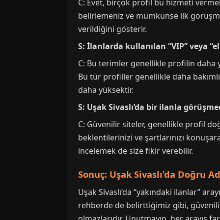
C: Evet, birçok profil bu hizmeti verme
belirlemeniz ve mümkünse ilk görüşmeyi
verildiğini gösterir.
S: İlanlarda kullanılan “VIP” veya “e
C: Bu terimler genellikle profilin daha
Bu tür profiller genellikle daha bakıml
daha yüksektir.
S: Uşak Sivaslı’da bir ilanla görüşme
C: Güvenilir siteler, genellikle profil d
beklentilerinizi ve şartlarınızı konuşa
incelemek de size fikir verebilir.
Sonuç: Uşak Sivaslı’da Doğru A
Uşak Sivaslı’da “yakındaki ilanlar” ara
rehberde de belirttiğimiz gibi, güvenil
olmazlarıdır. Unutmayın, her arayış far