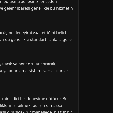
için buluşma adresinizi önceden
e gelen” ibaresi genellikle bu hizmetin
rüşme deneyimi vaat ettiğini belirtir.
rı da genellikle standart ilanlara göre
iye açık ve net sorular sorarak,
rı veya puanlama sistemi varsa, bunları
 tatmin edici bir deneyime götürür. Bu
iklerinizi bilmek, bu işin olmazsa
slı gibi sıcak bir mahallede, bu tür bir