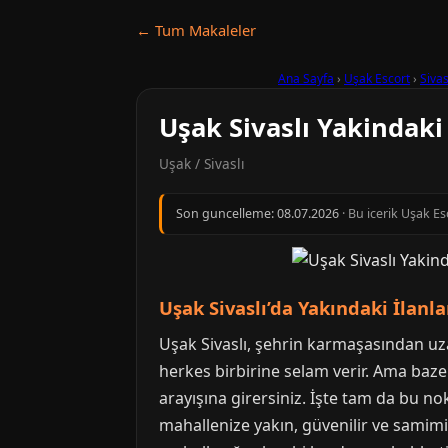
← Tum Makaleler
Ana Sayfa
›
Uşak Escort
›
Sivas
Uşak Sivaslı Yakindaki 
Uşak / Sivaslı
Son guncelleme:
08.07.2026
· Bu icerik Uşak Es
Uşak Sivaslı’da Yakındaki İlan
Uşak Sivaslı, şehrin karmaşasından uzak
herkes birbirine selam verir. Ama bazen,
arayışına girersiniz. İşte tam da bu n
mahallenize yakın, güvenilir ve samimi 