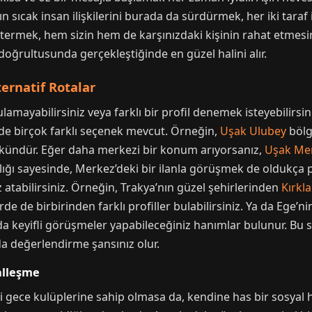
nın sıcak insan ilişkilerini burada da sürdürmek, her iki taraf 
termek, hem sizin hem de karşınızdaki kişinin rahat etmesin
i doğrultusunda gerçekleştiğinde en güzel halini alır.
ternatif Rotalar
lamayabilirsiniz veya farklı bir profil denemek isteyebilirsin
linde birçok farklı seçenek mevcut. Örneğin,
Uşak Ulubey
bölge
mkündür. Eğer daha merkezi bir konum arıyorsanız,
Uşak Me
nlığı sayesinde, Merkez’deki bir ilanla görüşmek de oldukça pr
 atabilirsiniz. Örneğin, Trakya’nın güzel şehirlerinden
Kırkla
rde de birbirinden farklı profiller bulabilirsiniz. Ya da Ege’ni
 keyifli görüşmeler yapabileceğiniz hanımlar bulunur. Bu say
 da değerlendirme şansınız olur.
alleşme
li gece kulüplerine sahip olmasa da, kendine has bir sosyal ha