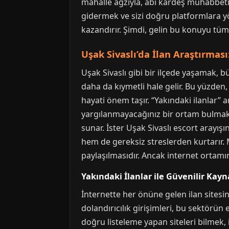
mahalle ağzıyla, abi kardeş muhabbeti
gidermek ve sizi doğru platformlara yön
kazandırır. Şimdi, gelin bu konuyu tüm 
Uşak Sivaslı’da İlan Araştırmas
Uşak Sivaslı gibi bir ilçede yaşamak,
daha da kıymetli hale gelir. Bu yüzden
hayati önem taşır. “Yakındaki ilanlar”
yargılanmayacağınız bir ortam bulmakt
sunar. İster Uşak Sivaslı escort arayı
hem de gereksiz streslerden kurtarır.
paylaşılmasıdır. Ancak internet ortam
Yakındaki İlanlar ile Güvenilir Kay
İnternette her önüne gelen ilan sitesine
dolandırıcılık girişimleri, bu sektörü
doğru listeleme yapan siteleri bilmek, 