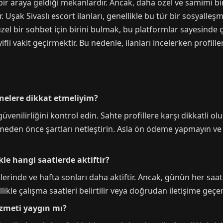
 bir araya geldiği mekanlardır. Ancak, daha özel ve samimi bi
. Uşak Sivaslı escort ilanları, genellikle bu tür bir sosyalleşme
l bir sohbet için birini bulmak, bu platformlar sayesinde ç
fli vakit geçirmektir. Bu nedenle, ilanları incelerken profill
 nelere dikkat etmeliyim?
güvenilirliğini kontrol edin. Sahte profillere karşı dikkatli o
eden önce şartları netleştirin. Asla ön ödeme yapmayın ve kiş
ikle hangi saatlerde aktiftir?
lerinde ve hafta sonları daha aktiftir. Ancak, günün her saati
ikle çalışma saatleri belirtilir veya doğrudan iletişime geçe
hizmeti yaygın mı?