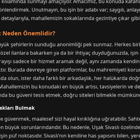
 kıvamında sunmayı amaçlıyor. Amacımız, bu konuda kafanız
lendirmek. Unutmayın, bu işin bir adabı var; saygılı, anlayı
detaylarıyla, mahallemizin sokaklarında gezintiye çıkar gibi
ı: Neden Önemlidir?
 büyük şehirlerin sunduğu anonimliği pek sunmaz. Herkes bir
, özel ilanlara bakarken ya da bir ihtiyaç duyduğunuzda, işin
 arayışı sadece bir hizmet aramak değil, aynı zamanda kendin
ır. Burada devreye giren platformlar, bu mahremiyeti koru
şında olun, ister daha farklı bir arkadaşlık, her halükarda d
 Mahallemizin bu konudaki en büyük artısı, tavsiyelerin ve 
ında bu güveni tesis etmek, doğru siteleri bilmekle mümkün
nakları Bulmak
 güvenmek, maalesef sizi hayal kırıklığına uğratabilir. Sahte p
n en büyük sorunlarındandır. Bu nedenle, Uşak Sivaslı özelin
işin püf noktasıdır. Sivaslı’nın kendine has yapısını bilen, y