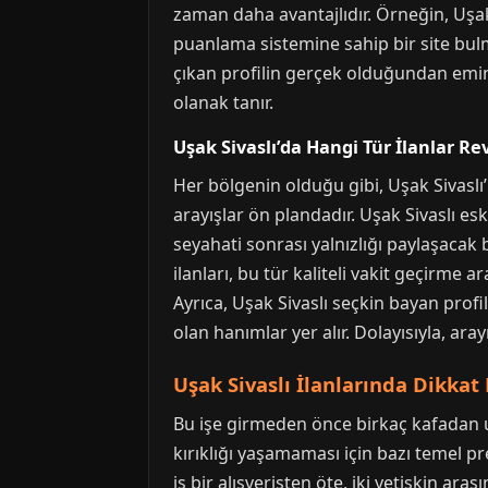
zaman daha avantajlıdır. Örneğin, Uşak S
puanlama sistemine sahip bir site bulm
çıkan profilin gerçek olduğundan emin 
olanak tanır.
Uşak Sivaslı’da Hangi Tür İlanlar Re
Her bölgenin olduğu gibi, Uşak Sivaslı’
arayışlar ön plandadır. Uşak Sivaslı esk
seyahati sonrası yalnızlığı paylaşacak 
ilanları, bu tür kaliteli vakit geçirme 
Ayrıca, Uşak Sivaslı seçkin bayan profill
olan hanımlar yer alır. Dolayısıyla, aray
Uşak Sivaslı İlanlarında Dikkat
Bu işe girmeden önce birkaç kafadan u
kırıklığı yaşamaması için bazı temel pre
iş bir alışverişten öte, iki yetişkin ar