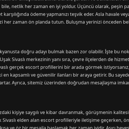
nız bile, netlik her zaman en iyi yoldur. Üçüncü olarak, peşin
t karşılığında ödeme yapmanızı teşvik eder. Asla havale veya 
izi her zaman ön planda tutun. Buluşma yerinizi önceden bel
kyanusta doğru adayı bulmak bazen zor olabilir. İşte bu n
şak Sivaslı merkezinin yanı sıra, çevre ilçelerden de hizmet
ivaslı gerçek escort profillerini bir arada görmek istiyorsan
ki en kapsamlı ve güvenilir ilanları bir araya getirir. Bu say
 artar. Ayrıca, sitemiz üzerinden doğrudan mesajlaşma imkan
ınızdaki kişiye saygılı ve kibar davranmak, görüşmenin kalite
 Sivaslı elden alan escort profilleriyle iletişime geçerken, önc
 kısa ve öz bir mesajla başlamak her zaman iyidir. Aşırı hev