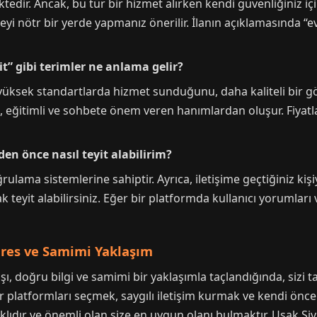
ktedir. Ancak, bu tür bir hizmet alırken kendi güvenliğiniz 
 nötr bir yerde yapmanız önerilir. İlanın açıklamasında “ev
lit” gibi terimler ne anlama gelir?
 yüksek standartlarda hizmet sunduğunu, daha kaliteli bir gö
ı, eğitimli ve sohbete önem veren hanımlardan oluşur. Fiyatla
den önce nasıl teyit alabilirim?
oğrulama sistemlerine sahiptir. Ayrıca, iletişime geçtiğiniz kiş
rak teyit alabilirsiniz. Eğer bir platformda kullanıcı yorumla
dres ve Samimi Yaklaşım
yışı, doğru bilgi ve samimi bir yaklaşımla taçlandığında, sizi
ir platformları seçmek, saygılı iletişim kurmak ve kendi öncel
klıdır ve önemli olan size en uygun olanı bulmaktır. Uşak Siva