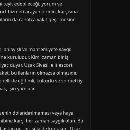
ni teyit edebileceği, yorum ve
rt hizmeti arayan birinin, karşısına
ıların da rahatça vakit geçirmesine
n, anlayışlı ve mahremiyete saygılı
erine kuruludur. Kimi zaman bir iş
yaç duyar. Uşak Sivaslı elit escort
zaket, bu ilanların olmazsa olmazıdır.
nellikle eğitimli, kültürlü ve sohbeti iyi
k, işin yarısıdır.
msenin dolandırılmaması veya hayal
sahibine karşı her zaman saygılı olun. Bu
 en baştan net bir şekilde konuşun. Uşak